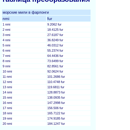
морские мили в фарлонги
nmi
fur
1 nmi
9.2062 fur
2 nmi
18.4125 fur
3 nmi
27.6187 fur
4 nmi
36.8249 fur
5 nmi
46.0312 fur
6 nmi
55.2374 fur
7 nmi
64.4436 fur
8 nmi
73.6499 fur
9 nmi
82.8561 fur
10 nmi
92.0624 fur
11 nmi
101.2686 fur
12 nmi
110.4748 fur
13 nmi
119.6811 fur
14 nmi
128.8873 fur
15 nmi
138.0935 fur
16 nmi
147.2998 fur
17 nmi
156.506 fur
18 nmi
165.7122 fur
19 nmi
174.9185 fur
20 nmi
184.1247 fur