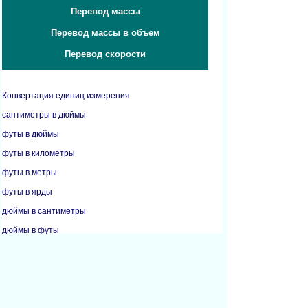
Перевод массы
Перевод массы в объем
Перевод скорости
Конвертация единиц измерения:
сантиметры в дюймы
футы в дюймы
футы в километры
футы в метры
футы в ярды
дюймы в сантиметры
дюймы в футы
дюймы в метры
дюймы в миллиметры
километры в мили
метры в футы