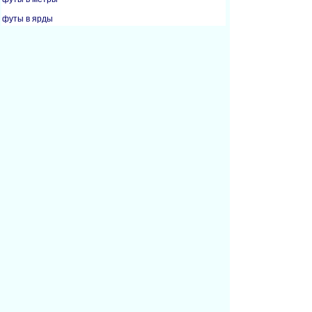
футы в ярды
дюймы в сантиметры
дюймы в футы
дюймы в метры
дюймы в миллиметры
километры в мили
метры в футы
метры в дюймы
метры в ярды
мили в километры
миллиметры в дюймы
ярды в футы
ярды в дюймы
ярды в метры
Сообщить об ошибке на этой странице