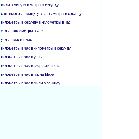
мили в минуту в метры в секунду
сантиметры в минуту в сантиметры в секунду
километры в секунду в километры в час
узлы в километры в час
узлы в мили в час
километры в час в километры в секунду
километры в час в узлы
километры в час в скорости света
километры в час в числа Маха
километры в час в мили в секунду
километры в час в мили в час
километры в час в метры в секунду
скорости света в километры в час
скорости света в мили в час
числа Маха в километры в час
числа Маха в мили в секунду