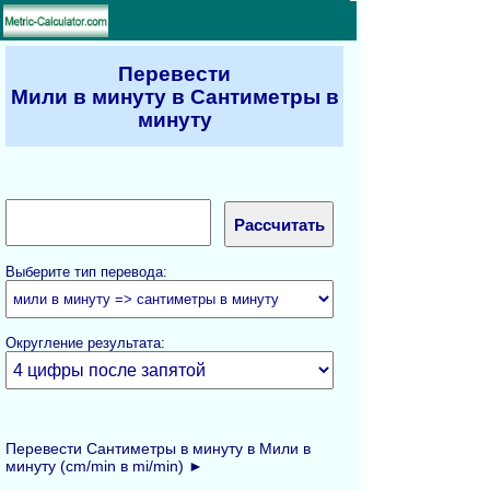
Перевести
Мили в минуту в Сантиметры в
минуту
Выберите тип перевода:
Округление результата:
Перевести Сантиметры в минуту в Мили в
минуту (cm/min в mi/min) ►