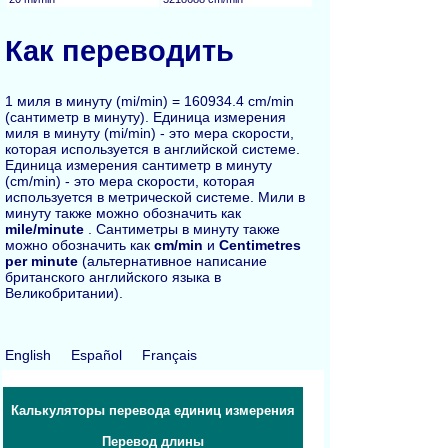
Как переводить
1 миля в минуту (mi/min) = 160934.4 cm/min
(сантиметр в минуту). Единица измерения
миля в минуту (mi/min) - это мера скорости,
которая используется в английской системе.
Единица измерения сантиметр в минуту
(cm/min) - это мера скорости, которая
используется в метрической системе. Мили в
минуту также можно обозначить как
mile/minute
. Сантиметры в минуту также
можно обозначить как
cm/min
и
Centimetres
per minute
(альтернативное написание
британского английского языка в
Великобритании).
English
Español
Français
Калькуляторы перевода единиц измерения
Перевод длины