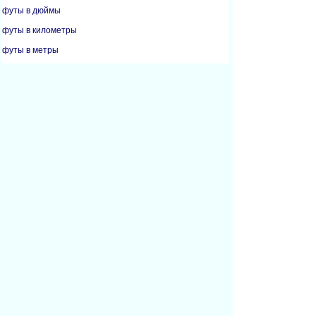
футы в дюймы
футы в километры
футы в метры
футы в ярды
дюймы в сантиметры
дюймы в футы
дюймы в метры
дюймы в миллиметры
километры в мили
метры в футы
метры в дюймы
метры в ярды
мили в километры
миллиметры в дюймы
ярды в футы
ярды в дюймы