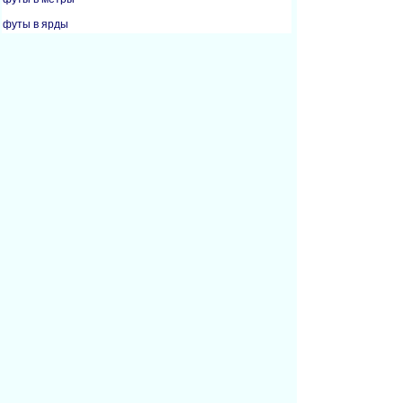
футы в ярды
дюймы в сантиметры
дюймы в футы
дюймы в метры
дюймы в миллиметры
километры в мили
метры в футы
метры в дюймы
метры в ярды
мили в километры
миллиметры в дюймы
ярды в футы
ярды в дюймы
ярды в метры
Сообщить об ошибке на этой странице