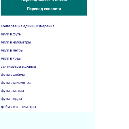
Перевод скорости
Конвертация единиц измерения:
мили в футы
мили в километры
мили в метры
мили в ярды
сантиметры в дюймы
футы в дюймы
футы в километры
футы в метры
футы в ярды
дюймы в сантиметры
дюймы в футы
дюймы в метры