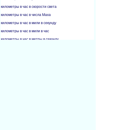
километры в час в скорости света
километры в час в числа Маха
километры в час в мили в секунду
километры в час в мили в час
километры в час в метры в секунду
скорости света в километры в час
скорости света в мили в час
числа Маха в километры в час
числа Маха в мили в секунду
числа Маха в мили в час
мили в секунду в километры в час
мили в секунду в числа Маха
мили в час в узлы
мили в час в километры в час
мили в час в скорости света
мили в час в числа Маха