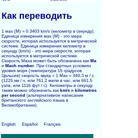
Как переводить
1 мах (M) = 0.3403 km/s (километр в секунду).
Единица измерения мах (M) - это мера
скорости, которая используется в метрической
системе. Единица измерения километр в
секунду (km/s) - это мера скорости, которая
используется в метрической системе.
Скорость Маха может быть обозначена как
Ма
и
Mach number
. При стандартных условиях
уровня моря (температура 15 градусов
Цельсия) скорость звука = 1 Мах = 340,3 м / с
(1225 км / ч, или 761,2 мили в час, или 661,5
узла, или 1116 фут / с). Километры в секунду
также можно обозначить как
km/s
и
kilometres
per second
(альтернативное написание
британского английского языка в
Великобритании).
English
Español
Français