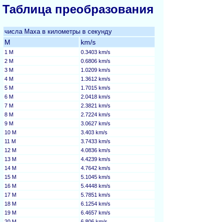
Таблица преобразования
числа Маха в километры в секунду
M
km/s
1 M
0.3403 km/s
2 M
0.6806 km/s
3 M
1.0209 km/s
4 M
1.3612 km/s
5 M
1.7015 km/s
6 M
2.0418 km/s
7 M
2.3821 km/s
8 M
2.7224 km/s
9 M
3.0627 km/s
10 M
3.403 km/s
11 M
3.7433 km/s
12 M
4.0836 km/s
13 M
4.4239 km/s
14 M
4.7642 km/s
15 M
5.1045 km/s
16 M
5.4448 km/s
17 M
5.7851 km/s
18 M
6.1254 km/s
19 M
6.4657 km/s
20 M
6.806 km/s