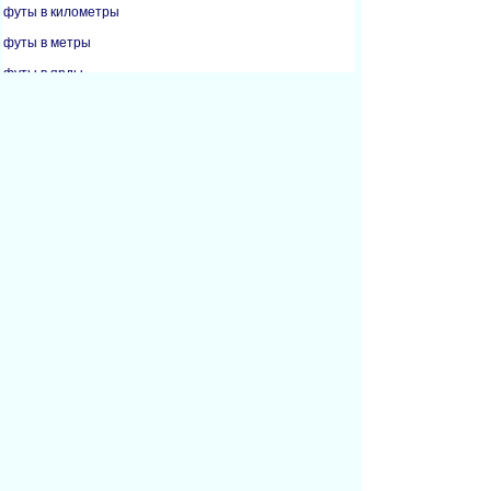
футы в километры
футы в метры
футы в ярды
дюймы в сантиметры
дюймы в футы
дюймы в метры
дюймы в миллиметры
километры в мили
метры в футы
метры в дюймы
метры в ярды
мили в километры
миллиметры в дюймы
ярды в футы
ярды в дюймы
ярды в метры