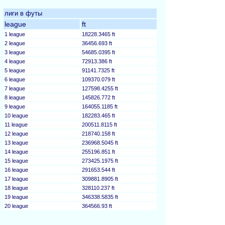
лиги в футы
league
ft
1 league
18228.3465 ft
2 league
36456.693 ft
3 league
54685.0395 ft
4 league
72913.386 ft
5 league
91141.7325 ft
6 league
109370.079 ft
7 league
127598.4255 ft
8 league
145826.772 ft
9 league
164055.1185 ft
10 league
182283.465 ft
11 league
200511.8115 ft
12 league
218740.158 ft
13 league
236968.5045 ft
14 league
255196.851 ft
15 league
273425.1975 ft
16 league
291653.544 ft
17 league
309881.8905 ft
18 league
328110.237 ft
19 league
346338.5835 ft
20 league
364566.93 ft