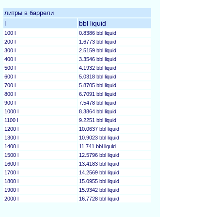
литры в баррели
l
bbl liquid
100 l
0.8386 bbl liquid
200 l
1.6773 bbl liquid
300 l
2.5159 bbl liquid
400 l
3.3546 bbl liquid
500 l
4.1932 bbl liquid
600 l
5.0318 bbl liquid
700 l
5.8705 bbl liquid
800 l
6.7091 bbl liquid
900 l
7.5478 bbl liquid
1000 l
8.3864 bbl liquid
1100 l
9.2251 bbl liquid
1200 l
10.0637 bbl liquid
1300 l
10.9023 bbl liquid
1400 l
11.741 bbl liquid
1500 l
12.5796 bbl liquid
1600 l
13.4183 bbl liquid
1700 l
14.2569 bbl liquid
1800 l
15.0955 bbl liquid
1900 l
15.9342 bbl liquid
2000 l
16.7728 bbl liquid