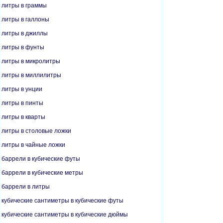
литры в граммы
литры в галлоны
литры в джиллы
литры в фунты
литры в микролитры
литры в миллилитры
литры в унции
литры в пинты
литры в кварты
литры в столовые ложки
литры в чайные ложки
баррели в кубические футы
баррели в кубические метры
баррели в литры
кубические сантиметры в кубические футы
кубические сантиметры в кубические дюймы