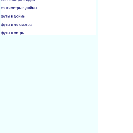
сантиметры в дюймы
футы в дюймы
футы в километры
футы в метры
футы в ярды
дюймы в сантиметры
дюймы в футы
дюймы в метры
дюймы в миллиметры
километры в мили
метры в футы
метры в дюймы
метры в ярды
мили в километры
миллиметры в дюймы
ярды в футы