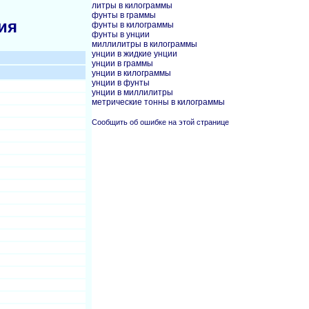
литры в килограммы
фунты в граммы
ия
фунты в килограммы
фунты в унции
миллилитры в килограммы
унции в жидкие унции
унции в граммы
унции в килограммы
унции в фунты
унции в миллилитры
метрические тонны в килограммы
Сообщить об ошибке на этой странице