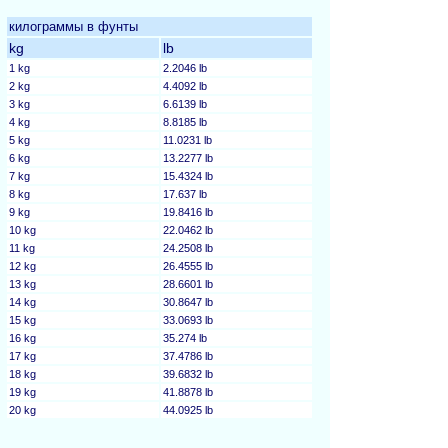
килограммы в фунты
kg
lb
1 kg
2.2046 lb
2 kg
4.4092 lb
3 kg
6.6139 lb
4 kg
8.8185 lb
5 kg
11.0231 lb
6 kg
13.2277 lb
7 kg
15.4324 lb
8 kg
17.637 lb
9 kg
19.8416 lb
10 kg
22.0462 lb
11 kg
24.2508 lb
12 kg
26.4555 lb
13 kg
28.6601 lb
14 kg
30.8647 lb
15 kg
33.0693 lb
16 kg
35.274 lb
17 kg
37.4786 lb
18 kg
39.6832 lb
19 kg
41.8878 lb
20 kg
44.0925 lb