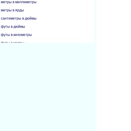
метры в миллиметры
метры в ярды
сантиметры в дюймы
футы в дюймы
футы в километры
футы в метры
футы в ярды
дюймы в сантиметры
дюймы в футы
дюймы в метры
дюймы в миллиметры
километры в мили
метры в футы
метры в дюймы
метры в ярды
мили в километры