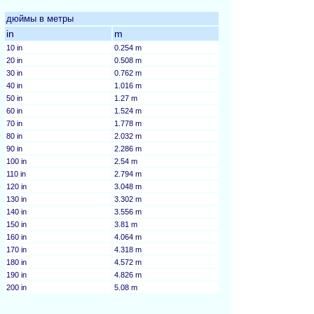
дюймы в метры
in
m
10 in
0.254 m
20 in
0.508 m
30 in
0.762 m
40 in
1.016 m
50 in
1.27 m
60 in
1.524 m
70 in
1.778 m
80 in
2.032 m
90 in
2.286 m
100 in
2.54 m
110 in
2.794 m
120 in
3.048 m
130 in
3.302 m
140 in
3.556 m
150 in
3.81 m
160 in
4.064 m
170 in
4.318 m
180 in
4.572 m
190 in
4.826 m
200 in
5.08 m