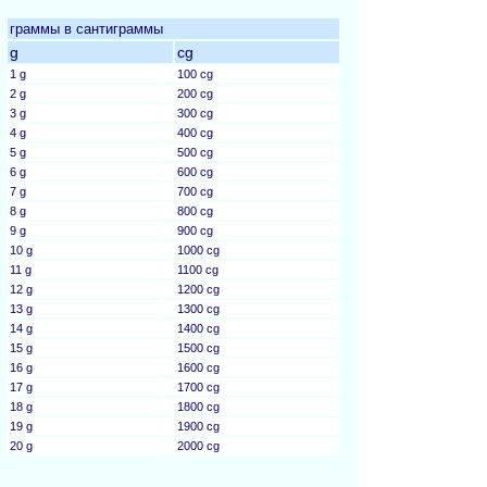
граммы в сантиграммы
g
cg
1 g
100 cg
2 g
200 cg
3 g
300 cg
4 g
400 cg
5 g
500 cg
6 g
600 cg
7 g
700 cg
8 g
800 cg
9 g
900 cg
10 g
1000 cg
11 g
1100 cg
12 g
1200 cg
13 g
1300 cg
14 g
1400 cg
15 g
1500 cg
16 g
1600 cg
17 g
1700 cg
18 g
1800 cg
19 g
1900 cg
20 g
2000 cg