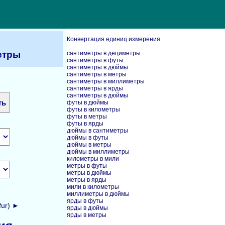
Конвертация единиц измерения:
етры
сантиметры в дециметры
сантиметры в футы
сантиметры в дюймы
сантиметры в метры
сантиметры в миллиметры
сантиметры в ярды
сантиметры в дюймы
футы в дюймы
футы в километры
футы в метры
футы в ярды
дюймы в сантиметры
дюймы в футы
дюймы в метры
дюймы в миллиметры
километры в мили
метры в футы
метры в дюймы
метры в ярды
мили в километры
миллиметры в дюймы
ярды в футы
fur) ►
ярды в дюймы
ярды в метры