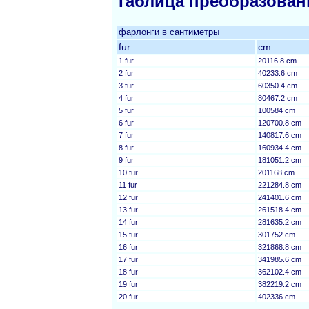
Таблица преобразован
фарлонги в сантиметры
fur
cm
1 fur
20116.8 cm
2 fur
40233.6 cm
3 fur
60350.4 cm
4 fur
80467.2 cm
5 fur
100584 cm
6 fur
120700.8 cm
7 fur
140817.6 cm
8 fur
160934.4 cm
9 fur
181051.2 cm
10 fur
201168 cm
11 fur
221284.8 cm
12 fur
241401.6 cm
13 fur
261518.4 cm
14 fur
281635.2 cm
15 fur
301752 cm
16 fur
321868.8 cm
17 fur
341985.6 cm
18 fur
362102.4 cm
19 fur
382219.2 cm
20 fur
402336 cm