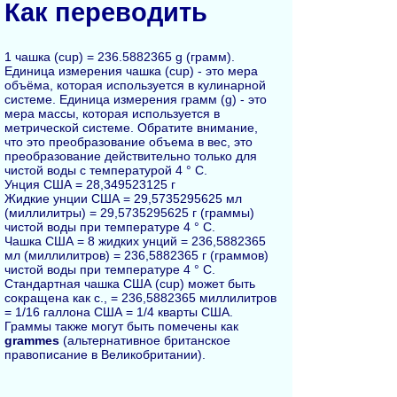
Как переводить
1 чашка (cup) = 236.5882365 g (грамм).
Единица измерения чашка (cup) - это мера
объёма, которая используется в кулинарной
системе. Единица измерения грамм (g) - это
мера массы, которая используется в
метрической системе. Обратите внимание,
что это преобразование объема в вес, это
преобразование действительно только для
чистой воды с температурой 4 ° C.
Унция США = 28,349523125 г
Жидкие унции США = 29,5735295625 мл
(миллилитры) = 29,5735295625 г (граммы)
чистой воды при температуре 4 ° C.
Чашка США = 8 жидких унций = 236,5882365
мл (миллилитров) = 236,5882365 г (граммов)
чистой воды при температуре 4 ° C.
Стандартная чашка США (cup) может быть
сокращена как c., = 236,5882365 миллилитров
= 1/16 галлона США = 1/4 кварты США.
Граммы также могут быть помечены как
grammes
(альтернативное британское
правописание в Великобритании).