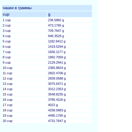
чашки в граммы
cup
g
1 cup
236.5882 g
2 cup
473.1765 g
3 cup
709.7647 g
4 cup
946.3529 g
5 cup
1182.9412 g
6 cup
1419.5294 g
7 cup
1656.1177 g
8 cup
1892.7059 g
9 cup
2129.2941 g
10 cup
2365.8824 g
11 cup
2602.4706 g
12 cup
2839.0588 g
13 cup
3075.6471 g
14 cup
3312.2353 g
15 cup
3548.8235 g
16 cup
3785.4118 g
17 cup
4022 g
18 cup
4258.5883 g
19 cup
4495.1765 g
20 cup
4731.7647 g