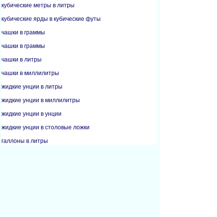
кубические метры в литры
кубические ярды в кубические футы
чашки в граммы
чашки в граммы
чашки в литры
чашки в миллилитры
жидкие унции в литры
жидкие унции в миллилитры
жидкие унции в унции
жидкие унции в столовые ложки
галлоны в литры
литры в кубические метры
литры в чашки
литры в жидкие унции
литры в галлоны
литры в миллилитры