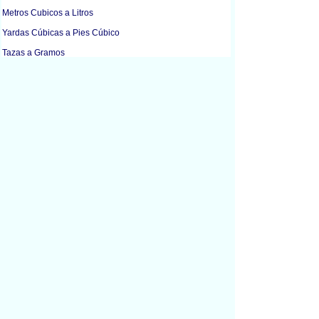
Metros Cubicos a Litros
Yardas Cúbicas a Pies Cúbico
Tazas a Gramos
Tazas a Gramos
Tazas a Litros
Tazas a Mililitros
Onzas Líquidas a Litros
Onzas Líquidas a Mililitros
Onzas Líquidas a Onzas
Onzas Líquidas a Cucharadas
Galones a Litros
Litros a Metros Cubicos
Litros a Tazas
Litros a Onzas Líquidas
Litros a Galones
Litros a Mililitros