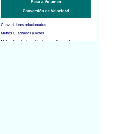
Peso a Volumen
Conversión de Velocidad
Convertidores relacionados:
Metros Cuadrados a Acres
Metros Cuadrados a Centímetros Cuadrados
Metros Cuadrados a Decímetros Cuadrados
Metros Cuadrados a Pies Cuadrados
Metros Cuadrados a Pulgadas Cuadradas
Metros Cuadrados a Kilómetros Cuadrados
Metros Cuadrados a Yardas Cuadradas
Decímetros Cuadrados a Pies Cuadrados
Decímetros Cuadrados a Pulgadas Cuadradas
Pies Cuadrados a Decímetros Cuadrados
Pies Cuadrados a Metros Cuadrados
Pulgadas Cuadradas a Decímetros Cuadrados
Pulgadas Cuadradas a Milímetros Cuadrados