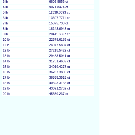
3 lb
6803.8856 ct
4 lb
9071.8474 ct
5 lb
11339.8093 ct
6 lb
13607.7711 ct
7 lb
15875.733 ct
8 lb
18143.6948 ct
9 lb
20411.6567 ct
10 lb
22679.6185 ct
11 lb
24947.5804 ct
12 lb
27215.5422 ct
13 lb
29483.5041 ct
14 lb
31751.4659 ct
15 lb
34019.4278 ct
16 lb
36287.3896 ct
17 lb
38555.3515 ct
18 lb
40823.3133 ct
19 lb
43091.2752 ct
20 lb
45359.237 ct