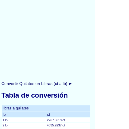
Convertir Quilates en Libras (ct a lb) ►
Tabla de conversión
libras a quilates
lb
ct
1 lb
2267.9619 ct
2 lb
4535.9237 ct