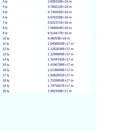
3 ly
2.838159E+16 m
4 ly
3.784212E+16 m
5 ly
4.730265E+16 m
6 ly
5.676318E+16 m
7 ly
6.622371E+16 m
8 ly
7.568424E+16 m
9 ly
8.514477E+16 m
10 ly
9.46053E+16 m
11 ly
1.0406583E+17 m
12 ly
1.1352636E+17 m
13 ly
1.2298689E+17 m
14 ly
1.3244742E+17 m
15 ly
1.4190795E+17 m
16 ly
1.5136848E+17 m
17 ly
1.6082901E+17 m
18 ly
1.7028954E+17 m
19 ly
1.7975007E+17 m
20 ly
1.892106E+17 m