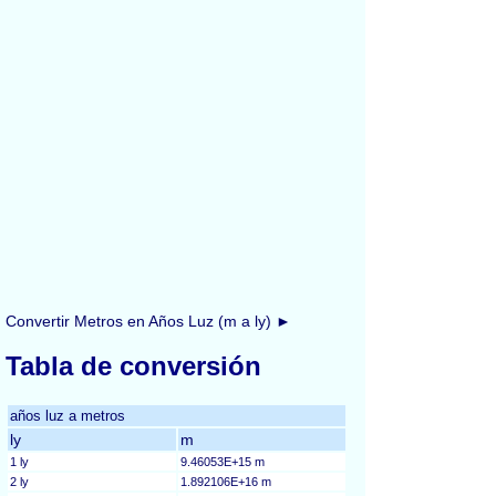
Convertir Metros en Años Luz (m a ly) ►
Tabla de conversión
años luz a metros
ly
m
1 ly
9.46053E+15 m
2 ly
1.892106E+16 m