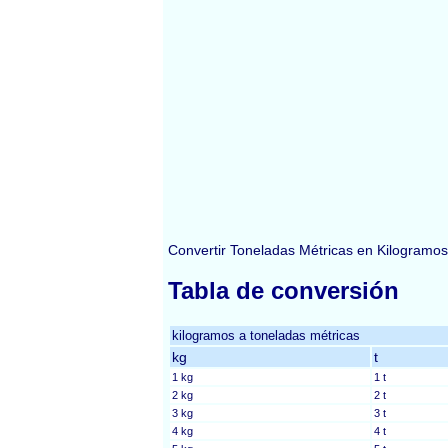
Convertir Toneladas Métricas en Kilogramos
Tabla de conversión
kilogramos a toneladas métricas
kg
t
1 kg
1 t
2 kg
2 t
3 kg
3 t
4 kg
4 t