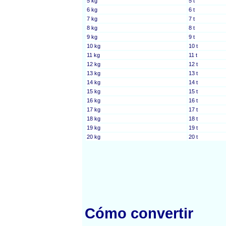
5 kg
5 t
6 kg
6 t
7 kg
7 t
8 kg
8 t
9 kg
9 t
10 kg
10 t
11 kg
11 t
12 kg
12 t
13 kg
13 t
14 kg
14 t
15 kg
15 t
16 kg
16 t
17 kg
17 t
18 kg
18 t
19 kg
19 t
20 kg
20 t
Cómo convertir