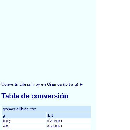
Convertir Libras Troy en Gramos (lb t a g) ►
Tabla de conversión
gramos a libras troy
g
lb t
100 g
0.2679 lb t
200 g
0.5358 lb t