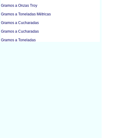
Gramos a Onzas Troy
Gramos a Toneladas Métricas
Gramos a Cucharadas
Gramos a Cucharadas
Gramos a Toneladas
Gramos a Cucharaditas
Gramos a Tazas
Gramos a Tazas
Gramos a Kilogramos
Gramos a Libras
Gramos a Mililitros
Gramos a Onzas
Kilogramos a Gramos
Kilogramos a Litros
Kilogramos a Libras
Kilogramos a Mililitros