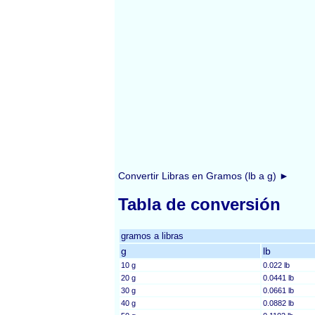
Convertir Libras en Gramos (lb a g) ►
Tabla de conversión
gramos a libras
g
lb
10 g
0.022 lb
20 g
0.0441 lb
30 g
0.0661 lb
40 g
0.0882 lb