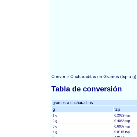
Convertir Cucharaditas en Gramos (tsp a g
Tabla de conversión
gramos a cucharaditas
g
tsp
1 g
0.2029 tsp
2 g
0.4058 tsp
3 g
0.6087 tsp
4 g
0.8115 tsp