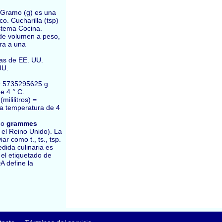
. Gramo (g) es una
o. Cucharilla (tsp)
istema Cocina.
 de volumen a peso,
ra a una
as de EE. UU.
UU.
29.5735295625 g
e 4 ° C.
ililitros) =
a temperatura de 4
mo
grammes
n el Reino Unido). La
r como t., ts., tsp.
dida culinaria es
 el etiquetado de
A define la