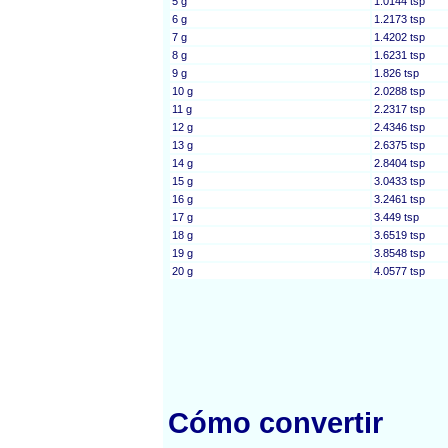
5 g
1.0144 tsp
6 g
1.2173 tsp
7 g
1.4202 tsp
8 g
1.6231 tsp
9 g
1.826 tsp
10 g
2.0288 tsp
11 g
2.2317 tsp
12 g
2.4346 tsp
13 g
2.6375 tsp
14 g
2.8404 tsp
15 g
3.0433 tsp
16 g
3.2461 tsp
17 g
3.449 tsp
18 g
3.6519 tsp
19 g
3.8548 tsp
20 g
4.0577 tsp
Cómo convertir