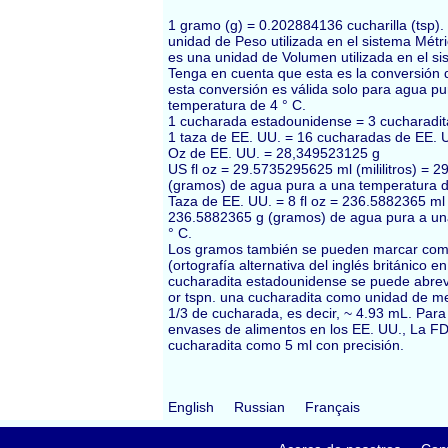
1 gramo (g) = 0.202884136 cucharilla (tsp)
unidad de Peso utilizada en el sistema Métric
es una unidad de Volumen utilizada en el s
Tenga en cuenta que esta es la conversión
esta conversión es válida solo para agua pu
temperatura de 4 ° C.
1 cucharada estadounidense = 3 cucharadit
1 taza de EE. UU. = 16 cucharadas de EE. 
Oz de EE. UU. = 28,349523125 g
US fl oz = 29.5735295625 ml (mililitros) = 
(gramos) de agua pura a una temperatura d
Taza de EE. UU. = 8 fl oz = 236.5882365 ml (m
236.5882365 g (gramos) de agua pura a un
° C.
Los gramos también se pueden marcar co
(ortografía alternativa del inglés británico e
cucharadita estadounidense se puede abrevia
or tspn. una cucharadita como unidad de me
1/3 de cucharada, es decir, ~ 4.93 mL. Para
envases de alimentos en los EE. UU., La FD
cucharadita como 5 ml con precisión.
English
Russian
Français