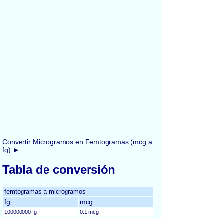
Convertir Microgramos en Femtogramas (mcg a
fg) ►
Tabla de conversión
femtogramas a microgramos
fg
mcg
100000000 fg
0.1 mcg