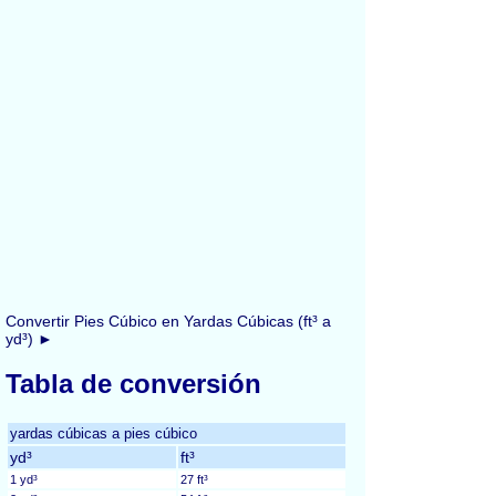
Convertir Pies Cúbico en Yardas Cúbicas (ft³ a
yd³) ►
Tabla de conversión
yardas cúbicas a pies cúbico
yd³
ft³
1 yd³
27 ft³