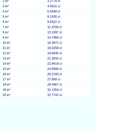
2 in³
3.2774 cl
3 in³
4.9161 cl
4 in³
6.5548 cl
5 in³
8.1935 cl
6 in³
9.8322 cl
7 in³
11.4709 cl
8 in³
13.1097 cl
9 in³
14.7484 cl
10 in³
16.3871 cl
11 in³
18.0258 cl
12 in³
19.6645 cl
13 in³
21.3032 cl
14 in³
22.9419 cl
15 in³
24.5806 cl
16 in³
26.2193 cl
17 in³
27.858 cl
18 in³
29.4967 cl
19 in³
31.1354 cl
20 in³
32.7741 cl