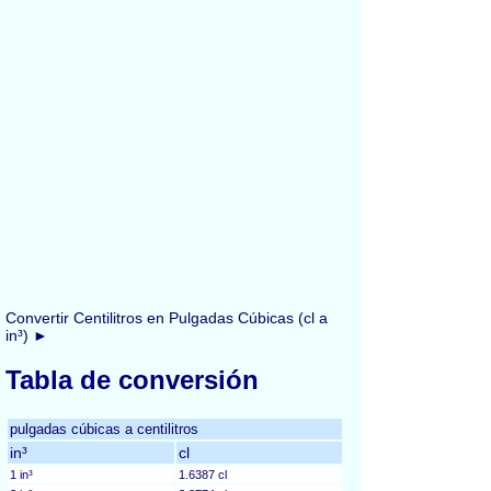
Convertir Centilitros en Pulgadas Cúbicas (cl a
in³) ►
Tabla de conversión
pulgadas cúbicas a centilitros
in³
cl
1 in³
1.6387 cl