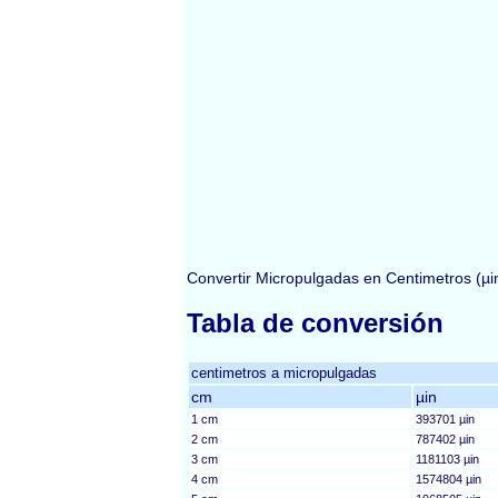
Convertir Micropulgadas en Centimetros (µ
Tabla de conversión
centimetros a micropulgadas
cm
µin
1 cm
393701 µin
2 cm
787402 µin
3 cm
1181103 µin
4 cm
1574804 µin