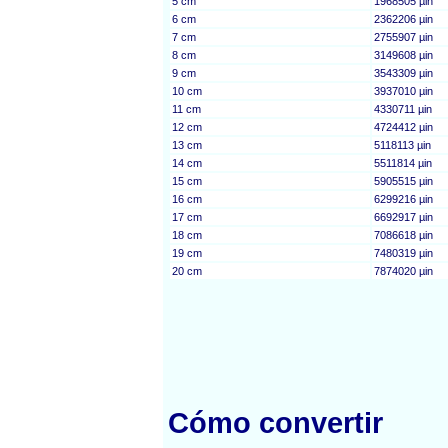
5 cm
1968505 µin
6 cm
2362206 µin
7 cm
2755907 µin
8 cm
3149608 µin
9 cm
3543309 µin
10 cm
3937010 µin
11 cm
4330711 µin
12 cm
4724412 µin
13 cm
5118113 µin
14 cm
5511814 µin
15 cm
5905515 µin
16 cm
6299216 µin
17 cm
6692917 µin
18 cm
7086618 µin
19 cm
7480319 µin
20 cm
7874020 µin
Cómo convertir