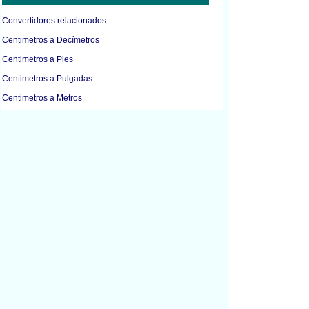
Convertidores relacionados:
Centimetros a Decímetros
Centimetros a Pies
Centimetros a Pulgadas
Centimetros a Metros
Centimetros a Milimetros
Centimetros a Yardas
Centimetros a Pulgadas
Pies a Pulgadas
Pies a Kilómetros
Pies a Metros
Pies a Yardas
Pulgadas a Centimetros
Pulgadas a Pies
Pulgadas a Metros