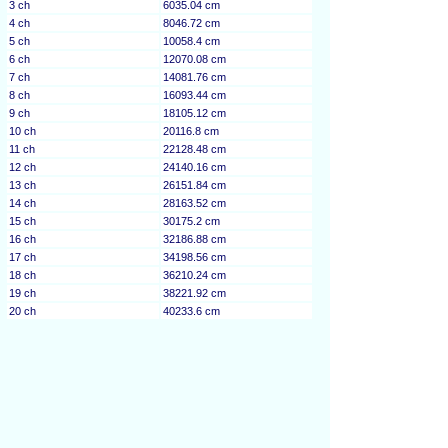
3 ch
6035.04 cm
4 ch
8046.72 cm
5 ch
10058.4 cm
6 ch
12070.08 cm
7 ch
14081.76 cm
8 ch
16093.44 cm
9 ch
18105.12 cm
10 ch
20116.8 cm
11 ch
22128.48 cm
12 ch
24140.16 cm
13 ch
26151.84 cm
14 ch
28163.52 cm
15 ch
30175.2 cm
16 ch
32186.88 cm
17 ch
34198.56 cm
18 ch
36210.24 cm
19 ch
38221.92 cm
20 ch
40233.6 cm